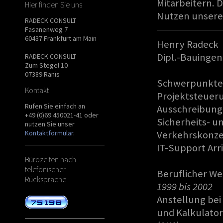
Mitarbeitern. 
Hier finden Sie uns
Nutzen unserer
RADECK CONSULT
Fasanenweg 7
60437 Frankfurt am Main
Henry Radeck
Dipl.-Bauingen
RADECK CONSULT
Zum Stegel 10
07389 Ranis
Schwerpunkte
Kontakt
Projektsteueru
Rufen Sie einfach an
Ausschreibun
+49 (0)69 450021-41 oder
Sicherheits- u
nutzen Sie unser
Kontaktformular
.
Verkehrskonze
IT-Support Arr
Bürozeiten nach
telefonischer
Beruflicher W
Rücksprache
1999 bis 2002
Anstellung bei
und Kalkulator